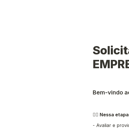
Solici
EMPRE
Bem-vindo ao
👉🏼 
Nessa etapa 
- Avaliar e prov