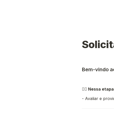
Solic
Bem-vindo ao
👉🏼 
Nessa etapa 
- Avaliar e prov